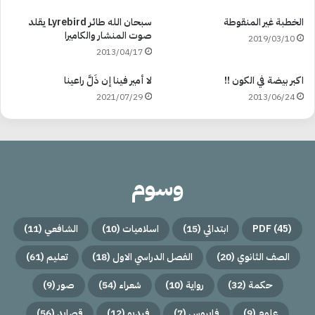
الخطبة غير المنقوطة
سبحان الله طائر Lyrebird يقلد
صوت المنشار والكاميرا
2019/03/10
2013/04/17
اكبر بيضة في الكون !!
لا أمير فينا إن ذَلَّ راعينا
2021/07/29
2013/06/24
وسوم
(45)
PDF
ابتدائي
(15)
اسلاميات
(10)
الشافعي
(11)
الصف الثانوي
(20)
الفصل الدراسي الاول
(18)
تعليم
(61)
حكمة
(32)
رواية
(10)
شعراء
(54)
صور
(9)
علوم
(9)
فايروس
(7)
فيديو
(12)
قصايد
(56)