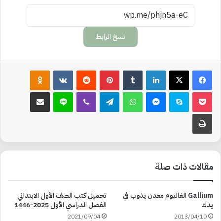
نسخ الرابط
لينكدإن
‏Tumblr
بينتيريست
‏Reddit
‏VKontakte
Odnoklassniki
‫Pocket
سكايب
ماسنجر
واتساب
تيلقرام
ڤايبر
لاين
مشاركة عبر البريد
طباعة
مقالات ذات صلة
Gallium الغاليوم معدن يذوب في
تحميل كتب الصف الأول الابتدائي
يدك
الفصل الدراسي الأول 2025-1446
2021/09/04
2013/04/10