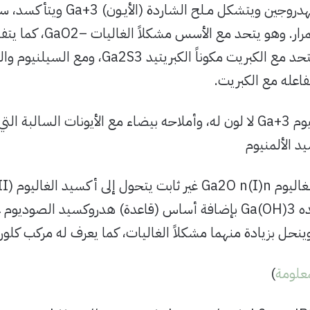
وينطلق الهدروجين ويتشكل مـل
حرارة الاحمرار. وهو يت
GaX3، ويتحد مع الكبريت مكوناً الكبريت
اعله مع الكبريت.
د الألمنيوم
هدروكسيده Ga(OH)3 بإضافة أساس (قاعدة) هدروكسيد الص
ينحل بزيادة منهما مشكلاً الغاليات، كما يعرف له مركب كلوريد بدر
علومة
)