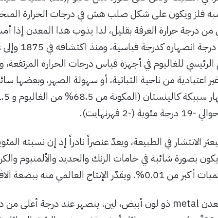
شبه فلز ويكون على شكل
صلب هش في درجات الحرارة المنخفض
 من درجة حرارة الغرفة بقليل، لذا يذوب هذا المعدن إذا أمس
وتستخدم درجة ان
الرئيسي للغاليوم في أجهزة قياس درجات الحرارة المرتفعة،
اعتيادية من ناحية الثباتية، أو سهولة الصهر، وبعضها سائل 
وية (-2 فهرنهايت).
عثر الانتشار في الطبيعة، ويعدّ عنصراً نادراً إذ إن نسبته المئوي
10. ويكون بصورة شائبة في خامات الزنك والحديد والألمنيوم وا
ر الإنتاج العالمي منه ببضعة آلاف الأطنان سنوياً.
الغاليوم معدن metal ذو لون أبيض، لين. ينصهر عند درجة أعلى