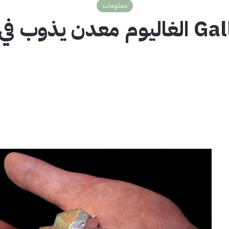
معلومات
عدن يذوب في يدك