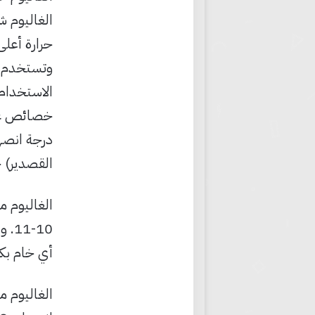
الغاليوم 
حرارة أعلى
الاستخدام 
خصائص غير 
القصدير) حوالي -19 درجة مئ
الغاليوم مب
-11
أي خام بكميات أكبر من 0.01%. ويقدّ