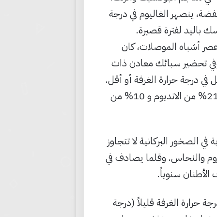
ة، ينصهر الغاليوم في درجة
ك باليد لفترة قصيرة.
صهاره كدرجة قياسية، ومنذ اكتشافه في 1875 وإلى عصر أشباه الموصلات، كان
 وفي تحضير سبائك معادن ذات
في درجة حرارة الغرفة أو أقل.
درجة انصهار سبيكة كالينستان (المكونة من 68.5% من الغاليوم و 21.5% من الانديوم و 10% من
ة في الصخور البركانية لا تتجاوز
لكروم والنحاس. وقلما يصادف في
 من درجة حرارة الغرفة قليلاً (درجة