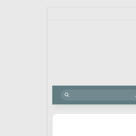
م
بحث
عن