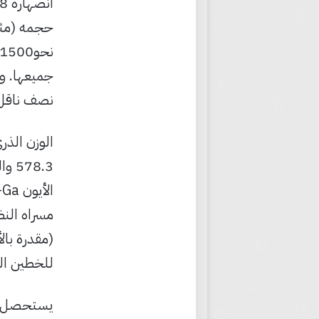
جميعها. و
نصف ناقل، مث
للخطين الرئيسيين 
يستحصل با