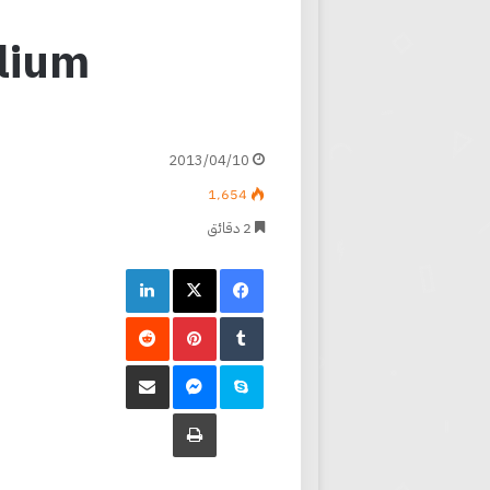
Gallium الغاليوم م
2013/04/10
1٬654
2 دقائق
فيسبوك
‫X
لينكدإن
‏Tumblr
بينتيريست
‏Reddit
سكايب
ماسنجر
مشاركة عبر البريد
طباعة