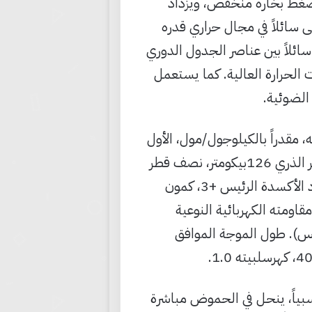
ائل ضغط بخاره منخفض، ويزداد
لب. يغلي عند الدرجة 2403 ْس؛ أي يبقى سائلاً في مجال حراري قدره
 سائلاً بين عناصر الجدول الدوري
الحرارة العالية. كما يستعمل
69. وله نظيران s69Ga وs71Ga، كمون تأينه، مقدراً بالكيلوجول/مول، الأول
578.3 والثاني 1969.3 والثالث 2950.0 والرابع 6149.7، نصف القطر الذري 126بيكومتر، نصف قطر
الأيون Ga+ ت113 بيكومتر، نصف قطر الأيون Ga+3 ت62 بيكومتر، عدد الأكسدة الرئيس +3، كمون
 النظامي Ga+3/GaE0ت- 0.35 فولط، كثافته 5.904 غ/سم3، مقاومته الكهربائية النوعية
مئوي (سلسيوس). طول الموجة الموافق
بياً، ينحل في الحموض مباشرة