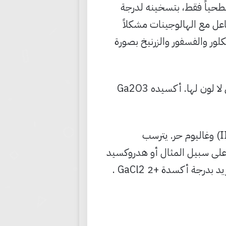
ح الشاردة (الأيـون) Ga+3 ويتأكسد، سطحياً فقط، بتسخينه لدرجة
حد مع الأسس مشكلاً الغاليات –GaO2، كما يتفاعل مع الهالوجينات مشكلاً
يد Ga2S3، ومع السيلنيوم والكلور والفسفور والزرنيخ بصورة
أيون الغاليوم Ga+3 لا لون له، وأملاحه بيضاء مع الأيونات السالبة التي لا لون لها. أكسيده Ga2O3
وأكسيد الغاليوم Ga2O n(I)n غير ثابت يتحول إلى أكسيد الغاليوم (III) وغاليوم حر. يترسب
وديوم على سبيل المثال أو هدروكسيد
جة أكسدة +2 GaCl2 .