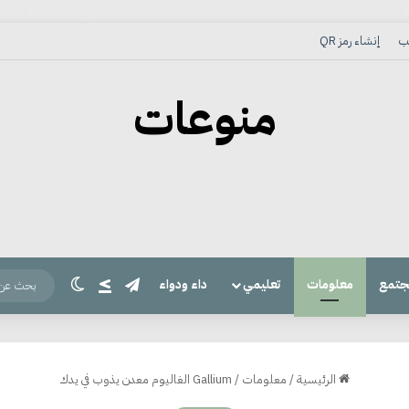
لب
إنشاء رمز QR
منوعات
تيلقرام
الرئيسي
جتمع
معلومات
تعليمي
داء ودواء
الوضع المظل
الرئيسية
/
معلومات
/
Gallium الغاليوم معدن يذوب في يدك