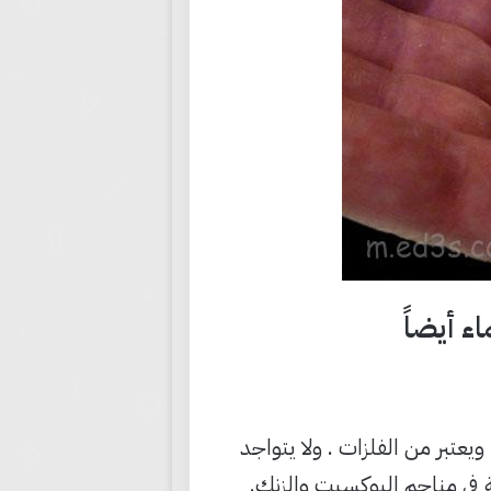
غاليوم عنصر كيميائي في الجدول الدوري، ورمزه Ga ، ورقمه الذري 31، ويعتبر من الفلزات . ولا يتواجد
لى صورة ملح كاليوم(III) بكميات قليلة في مناجم البوكسيت والزنك.