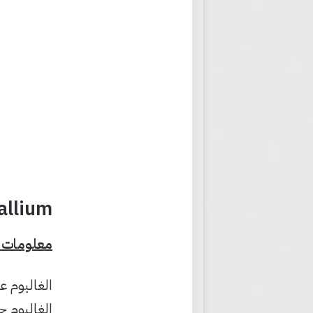
Gallium الغاليوم معدن يذوب في يدك ويذوب في
معلومات ع