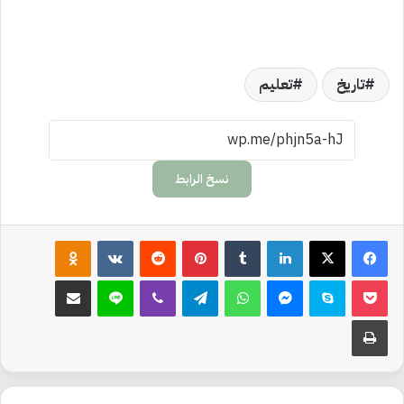
تاريخ
تعليم
نسخ الرابط
لينكدإن
‏Tumblr
بينتيريست
‏Reddit
‏VKontakte
Odnoklassniki
‫Pocket
سكايب
ماسنجر
واتساب
تيلقرام
ڤايبر
لاين
مشاركة عبر البريد
طباعة