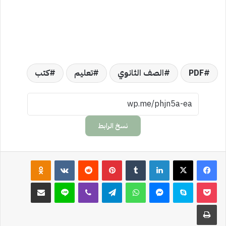
PDF
الصف الثانوي
تعليم
كتب
نسخ الرابط
لينكدإن
‏Tumblr
بينتيريست
‏Reddit
‏VKontakte
Odnoklassniki
‫Pocket
سكايب
ماسنجر
واتساب
تيلقرام
ڤايبر
لاين
مشاركة عبر البريد
طباعة