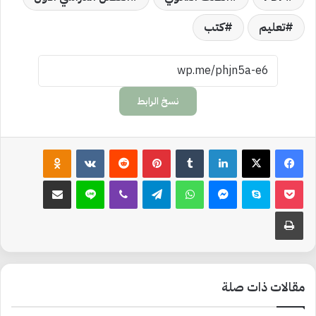
تعليم
كتب
نسخ الرابط
لينكدإن
‏Tumblr
بينتيريست
‏Reddit
‏VKontakte
Odnoklassniki
‫Pocket
سكايب
ماسنجر
واتساب
تيلقرام
ڤايبر
لاين
مشاركة عبر البريد
طباعة
مقالات ذات صلة