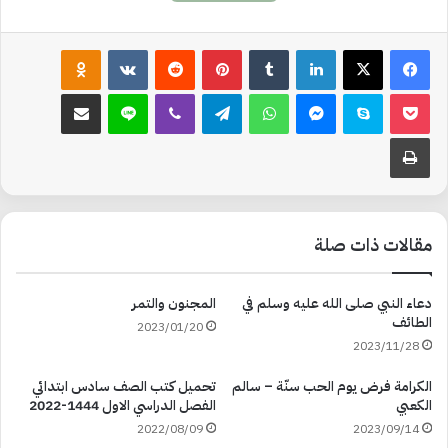
لينكدإن
‏Tumblr
بينتيريست
‏Reddit
‏VKontakte
Odnoklassniki
‫Pocket
سكايب
ماسنجر
واتساب
تيلقرام
ڤايبر
لاين
مشاركة عبر البريد
طباعة
مقالات ذات صلة
دعاء النبي صلى الله عليه وسلم في
المجنون والتمر
الطائف
2023/01/20
2023/11/28
الكرامة فرض يوم الحب سنّة – سالم
تحميل كتب الصف سادس ابتدائي
الكعبي
الفصل الدراسي الاول 1444-2022
2022/08/09
2023/09/14